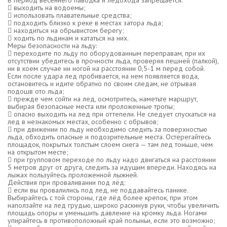
 выходить на водоемы;
 использовать плавательные средства;
 подходить близко к реке в местах затора льда;
 находиться на обрывистом берегу;
 ходить по льдинам и кататься на них.
Меры безопасности на льду:
 переходите по льду по оборудованным переправам, при их
отсутствии убедитесь в прочности льда, проверяя пешней (палкой),
ни в коем случае ни ногой на расстоянии 0,5-1 м перед собой.
Если после удара лед пробивается, на нем появляется вода,
остановитесь и идите обратно по своим следам, не отрывая
подошв ото льда;
 прежде чем сойти на лед, осмотритесь, наметьте маршрут,
выбирая безопасные места или проложенные тропы;
 опасно выходить на лед при оттепели. Не следует спускаться на
лед в незнакомых местах, особенно с обрывов;
 при движении по льду необходимо следить за поверхностью
льда, обходить опасные и подозрительные места. Остерегайтесь
площадок, покрытых толстым слоем снега — там лед тоньше, чем
на открытом месте;
 при групповом переходе по льду надо двигаться на расстоянии
5 метров друг от друга, следить за идущим впереди. Находясь на
лыжах пользуйтесь проложенной лыжней.
Действия при проваливании под лёд:
 если вы провалились под лед, не поддавайтесь панике.
Выбирайтесь с той стороны, где лёд более крепок, при этом
наползайте на лед грудью, широко раскинув руки, чтобы увеличить
площадь опоры и уменьшить давление на кромку льда. Ногами
упирайтесь в противоположный край полыньи, если это возможно;