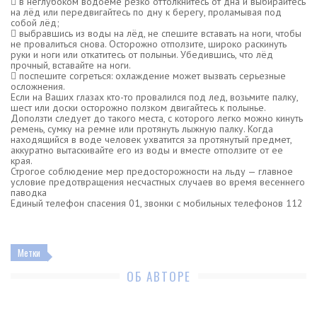
 в неглубоком водоёме резко оттолкнитесь от дна и выбирайтесь
на лёд или передвигайтесь по дну к берегу, проламывая под
собой лёд;
 выбравшись из воды на лёд, не спешите вставать на ноги, чтобы
не провалиться снова. Осторожно отползите, широко раскинуть
руки и ноги или откатитесь от полыньи. Убедившись, что лёд
прочный, вставайте на ноги.
 поспешите согреться: охлаждение может вызвать серьезные
осложнения.
Если на Ваших глазах кто-то провалился под лед, возьмите палку,
шест или доски осторожно ползком двигайтесь к полынье.
Доползти следует до такого места, с которого легко можно кинуть
ремень, сумку на ремне или протянуть лыжную палку. Когда
находящийся в воде человек ухватится за протянутый предмет,
аккуратно вытаскивайте его из воды и вместе отползите от ее
края.
Строгое соблюдение мер предосторожности на льду — главное
условие предотвращения несчастных случаев во время весеннего
паводка
Единый телефон спасения 01, звонки с мобильных телефонов 112
Метки
ОБ АВТОРЕ