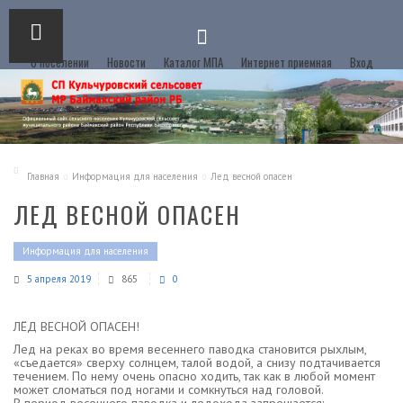
О поселении
Новости
Каталог МПА
Интернет приемная
Вход
Главная
Информация для населения
Лед весной опасен
ЛЕД ВЕСНОЙ ОПАСЕН
Информация для населения
5 апреля 2019
865
0
ЛЁД ВЕСНОЙ ОПАСЕН!
Лед на реках во время весеннего паводка становится рыхлым,
«съедается» сверху солнцем, талой водой, а снизу подтачивается
течением. По нему очень опасно ходить, так как в любой момент
может сломаться под ногами и сомкнуться над головой.
В период весеннего паводка и ледохода запрещается: