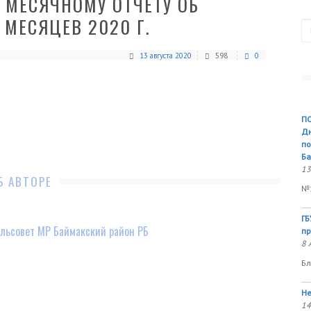
 МЕСЯЧНОМУ ОТЧЕТУ ОБ
 МЕСЯЦЕВ 2020 Г.
П
13 августа 2020
598
0
ПО
Дн
по
Ба
13
Б АВТОРЕ
№1
ГБ
льсовет МР Баймакский район РБ
пр
8 
Бл
Не
14