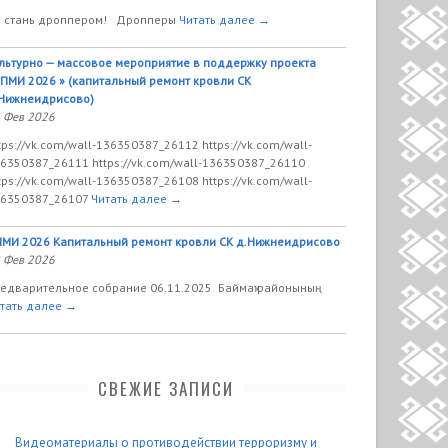
 стань дроппером! Дропперы
Читать далее →
льтурно — массовое мероприятие в поддержку проекта
ПМИ 2026 » (капитальный ремонт кровли СК
Нижнеидрисово)
 Фев 2026
tps://vk.com/wall-136350387_26112 https://vk.com/wall-
6350387_26111 https://vk.com/wall-136350387_26110
tps://vk.com/wall-136350387_26108 https://vk.com/wall-
6350387_26107
Читать далее →
МИ 2026 Капитальный ремонт кровли СК д.Нижнеидрисово
 Фев 2026
едварительное собрание 06.11.2025 Баймаҡ районының
тать далее →
СВЕЖИЕ ЗАПИСИ
Видеоматериалы о противодействии терроризму и