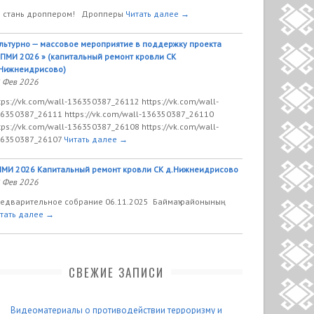
 стань дроппером! Дропперы
Читать далее →
льтурно — массовое мероприятие в поддержку проекта
ПМИ 2026 » (капитальный ремонт кровли СК
Нижнеидрисово)
 Фев 2026
tps://vk.com/wall-136350387_26112 https://vk.com/wall-
6350387_26111 https://vk.com/wall-136350387_26110
tps://vk.com/wall-136350387_26108 https://vk.com/wall-
6350387_26107
Читать далее →
МИ 2026 Капитальный ремонт кровли СК д.Нижнеидрисово
 Фев 2026
едварительное собрание 06.11.2025 Баймаҡ районының
тать далее →
СВЕЖИЕ ЗАПИСИ
Видеоматериалы о противодействии терроризму и