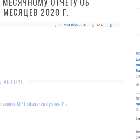
 МЕСЯЧНОМУ ОТЧЕТУ ОБ
 МЕСЯЦЕВ 2020 Г.
П
11 сентября 2020
634
0
ПО
Дн
по
Ба
13
Б АВТОРЕ
№1
ГБ
льсовет МР Баймакский район РБ
пр
8 
Бл
Не
14