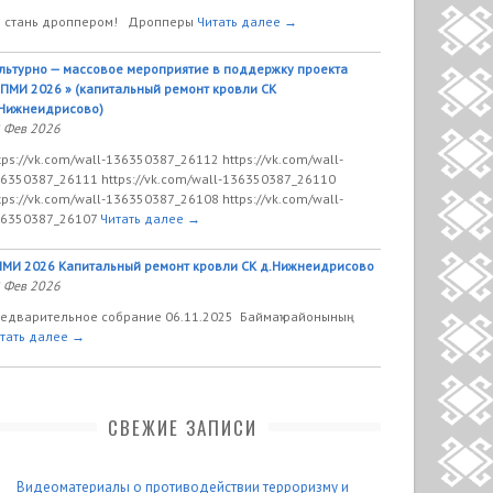
 стань дроппером! Дропперы
Читать далее →
льтурно — массовое мероприятие в поддержку проекта
ПМИ 2026 » (капитальный ремонт кровли СК
Нижнеидрисово)
 Фев 2026
tps://vk.com/wall-136350387_26112 https://vk.com/wall-
6350387_26111 https://vk.com/wall-136350387_26110
tps://vk.com/wall-136350387_26108 https://vk.com/wall-
6350387_26107
Читать далее →
МИ 2026 Капитальный ремонт кровли СК д.Нижнеидрисово
 Фев 2026
едварительное собрание 06.11.2025 Баймаҡ районының
тать далее →
СВЕЖИЕ ЗАПИСИ
Видеоматериалы о противодействии терроризму и