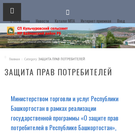
О поселении
Новости
Каталог МПА
Интернет приемная
Вход
Главная
Category:
ЗАЩИТА ПРАВ ПОТРЕБИТЕЛЕЙ
ЗАЩИТА ПРАВ ПОТРЕБИТЕЛЕЙ
Министерством торговли и услуг Республики
Башкортостан в рамках реализации
государственной программы «О защите прав
потребителей в Республике Башкортостан»,