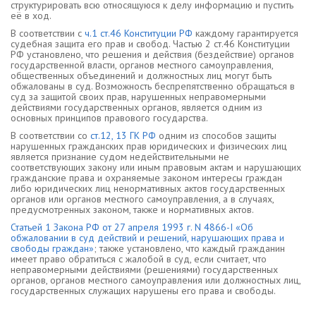
структурировать всю относящуюся к делу информацию и пустить
её в ход.
В соответствии с
ч.1 ст.46 Конституции РФ
каждому гарантируется
судебная защита его прав и свобод. Частью 2 ст.46 Конституции
РФ установлено, что решения и действия (бездействие) органов
государственной власти, органов местного самоуправления,
общественных объединений и должностных лиц могут быть
обжалованы в суд. Возможность беспрепятственно обращаться в
суд за защитой своих прав, нарушенных неправомерными
действиями государственных органов, является одним из
основных принципов правового государства.
В соответствии со
ст.12, 13 ГК РФ
одним из способов защиты
нарушенных гражданских прав юридических и физических лиц
является признание судом недействительными не
соответствующих закону или иным правовым актам и нарушающих
гражданские права и охраняемые законом интересы граждан
либо юридических лиц ненормативных актов государственных
органов или органов местного самоуправления, а в случаях,
предусмотренных законом, также и нормативных актов.
Статьей 1 Закона РФ от 27 апреля 1993 г. N 4866-I «Об
обжаловании в суд действий и решений, нарушающих права и
свободы граждан»
; также установлено, что каждый гражданин
имеет право обратиться с жалобой в суд, если считает, что
неправомерными действиями (решениями) государственных
органов, органов местного самоуправления или должностных лиц,
государственных служащих нарушены его права и свободы.