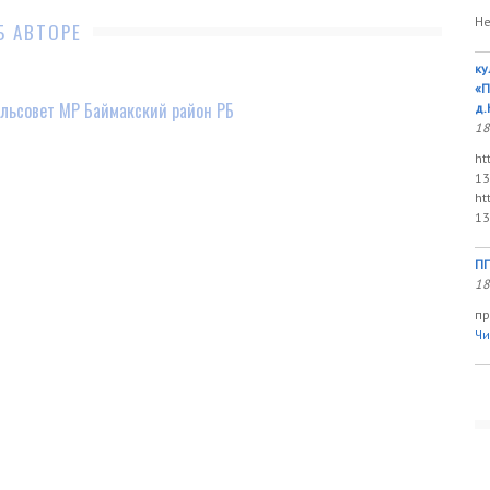
Не
Б АВТОРЕ
ку
«П
льсовет МР Баймакский район РБ
д.
18
ht
13
ht
13
ПП
18
пр
Чи