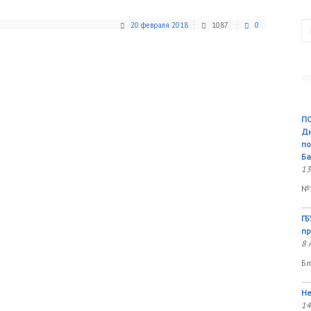
П
20 февраля 2018
1087
0
ПО
Дн
по
Ба
13
№1
ГБ
пр
8 
Бл
Не
14