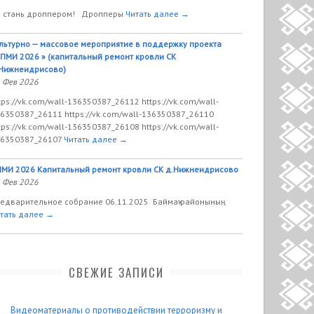
 стань дроппером! Дропперы
Читать далее →
льтурно — массовое мероприятие в поддержку проекта
ПМИ 2026 » (капитальный ремонт кровли СК
Нижнеидрисово)
 Фев 2026
tps://vk.com/wall-136350387_26112 https://vk.com/wall-
6350387_26111 https://vk.com/wall-136350387_26110
tps://vk.com/wall-136350387_26108 https://vk.com/wall-
6350387_26107
Читать далее →
МИ 2026 Капитальный ремонт кровли СК д.Нижнеидрисово
 Фев 2026
едварительное собрание 06.11.2025 Баймаҡ районының
тать далее →
СВЕЖИЕ ЗАПИСИ
Видеоматериалы о противодействии терроризму и