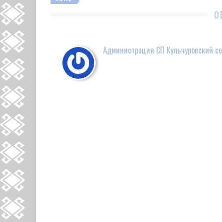
О
Администрация СП Кульчуровский се