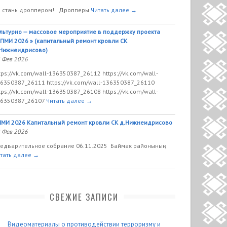
 стань дроппером! Дропперы
Читать далее →
льтурно — массовое мероприятие в поддержку проекта
ПМИ 2026 » (капитальный ремонт кровли СК
Нижнеидрисово)
 Фев 2026
tps://vk.com/wall-136350387_26112 https://vk.com/wall-
6350387_26111 https://vk.com/wall-136350387_26110
tps://vk.com/wall-136350387_26108 https://vk.com/wall-
6350387_26107
Читать далее →
МИ 2026 Капитальный ремонт кровли СК д.Нижнеидрисово
 Фев 2026
едварительное собрание 06.11.2025 Баймаҡ районының
тать далее →
СВЕЖИЕ ЗАПИСИ
Видеоматериалы о противодействии терроризму и