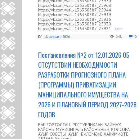
https://vk.com/wall-136350387_25970
https://vk.com/wall-136350387_25968
https://vk.com/wall-136350387_25944
https://vk.com/wall-136350387_25939
https://vk.com/wall-136350387_25936
https://vk.com/wall-136350387_25930
https://vk.com/wall-136350387_25921
...More
18 февраля 2026
248
0
Постановления №2 от 12.01.2026 ОБ
ОТСУТСТВИИ НЕОБХОДИМОСТИ
РАЗРАБОТКИ ПРОГНОЗНОГО ПЛАНА
(ПРОГРАММЫ) ПРИВАТИЗАЦИИ
МУНИЦИПАЛЬНОГО ИМУЩЕСТВА НА
2026 И ПЛАНОВЫЙ ПЕРИОД 2027-2028
ГОДОВ
БАШ?ОРТОСТАН РЕСПУБЛИКАҺЫ БАЙМАҠ
РАЙОНЫ МУНИЦИПАЛЬ РАЙОНЫНЫҢ ҠОЛСОРА
АУЫЛ СОВЕТЫ АУЫЛ БИЛӘМӘҺЕ ХАКИМИӘТЕ
453666, Ҡолсора