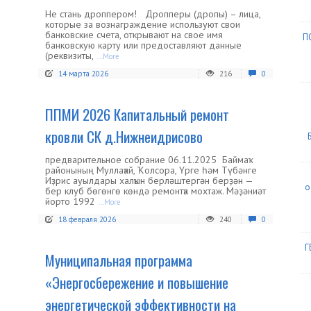
Не стань дроппером! Дропперы (дропы) – лица,
которые за вознаграждение используют свои
банковские счета, открывают на свое имя
П
банковскую карту или предоставляют данные
(реквизиты,
...More
14 марта 2026
216
0
ППМИ 2026 Капитальный ремонт
кровли СК д.Нижнеидрисово
предварительное собрание 06.11.2025 Баймаҡ
районының Муллаҡай, Ҡолсора, Үрге һәм Түбәнге
Иҙрис ауылдары халҡын берләштергән берҙән —
о
бер клуб бөгөнгө көндә ремонтҡа мохтаж. Мәҙәниәт
йорто 1992
...More
18 февраля 2026
240
0
Г
Муниципальная программа
«Энергосбережение и повышение
энергетической эффективности на