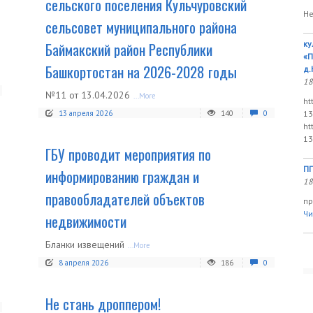
сельского поселения Кульчуровский
Не
сельсовет муниципального района
Баймакский район Республики
ку
«П
Башкортостан на 2026-2028 годы
д.
18
№11 от 13.04.2026
...More
ht
13 апреля 2026
140
0
13
ht
13
ГБУ проводит мероприятия по
ПП
информированию граждан и
18
правообладателей объектов
пр
Чи
недвижимости
Бланки извещений
...More
8 апреля 2026
186
0
Не стань дроппером!