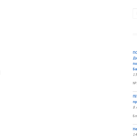
П
ПО
Дн
по
Ба
13
№1
ГБ
пр
8 
Бл
Не
14