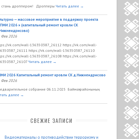
 стань дроппером! Дропперы
Читать далее →
льтурно — массовое мероприятие в поддержку проекта
ПМИ 2026 » (капитальный ремонт кровли СК
Нижнеидрисово)
 Фев 2026
tps://vk.com/wall-136350387_26112 https://vk.com/wall-
6350387_26111 https://vk.com/wall-136350387_26110
tps://vk.com/wall-136350387_26108 https://vk.com/wall-
6350387_26107
Читать далее →
МИ 2026 Капитальный ремонт кровли СК д.Нижнеидрисово
 Фев 2026
едварительное собрание 06.11.2025 Баймаҡ районының
тать далее →
СВЕЖИЕ ЗАПИСИ
Видеоматериалы о противодействии терроризму и