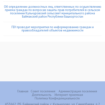
Об определении должностных лиц, ответственных по осуществлению
приема граждан по вопросам защиты прав потребителей в сельском
поселении Кульчуровский сельсовет муниципального района
Баймакский район Республики Башкортостан
ГБУ проводит мероприятия по информированию граждан и
правообладателей объектов недвижимости
Главная
Совет поселения
Администрация поселения
Деятельность
Интернет приемная
Политика Конфиденциальности
453662, РБ, Баймакский район, с. Кульчурово, ул. Самарбаева, д.2