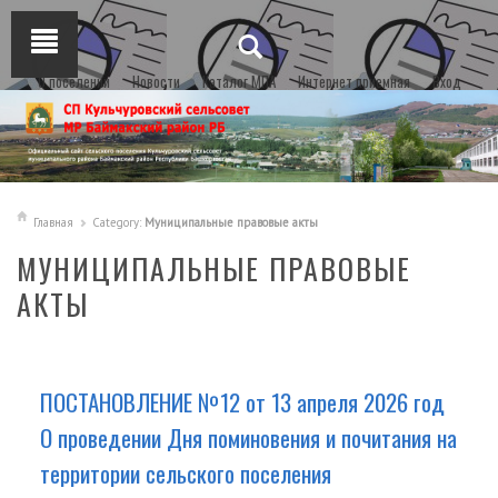
О поселении
Новости
Каталог МПА
Интернет приемная
Вход
Главная
Category:
Муниципальные правовые акты
МУНИЦИПАЛЬНЫЕ ПРАВОВЫЕ
АКТЫ
ПОСТАНОВЛЕНИЕ №12 от 13 апреля 2026 год
О проведении Дня поминовения и почитания на
территории сельского поселения