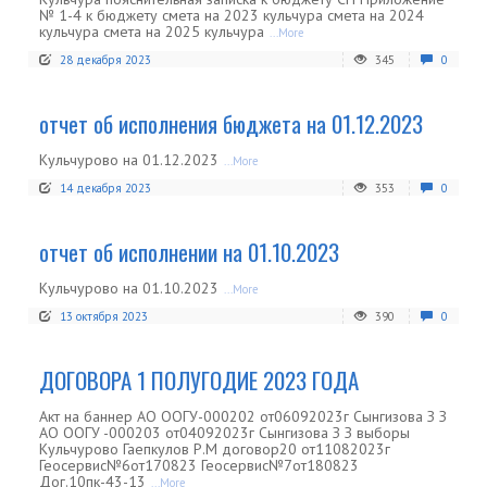
№ 1-4 к бюджету смета на 2023 кульчура смета на 2024
кульчура смета на 2025 кульчура
...More
28 декабря 2023
345
0
отчет об исполнения бюджета на 01.12.2023
Кульчурово на 01.12.2023
...More
14 декабря 2023
353
0
отчет об исполнении на 01.10.2023
Кульчурово на 01.10.2023
...More
13 октября 2023
390
0
ДОГОВОРА 1 ПОЛУГОДИЕ 2023 ГОДА
Акт на баннер АО ООГУ-000202 от06092023г Сынгизова З З
АО ООГУ -000203 от04092023г Сынгизова З З выборы
Кульчурово Гаепкулов Р.М договор20 от11082023г
Геосервис№6от170823 Геосервис№7от180823
Дог.10пк-43-13
...More