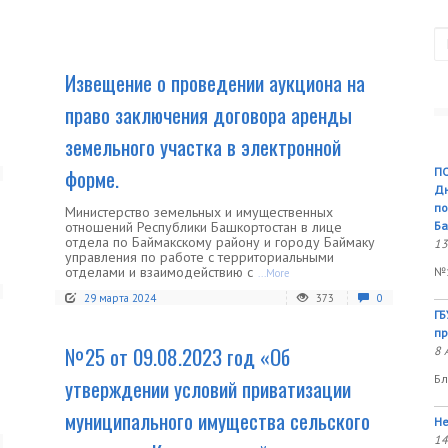
П
Извещение о проведении аукциона на
право заключения договора аренды
земельного участка в электронной
форме.
ПО
Дн
по
Министерство земельных и имущественных
отношений Республики Башкортостан в лице
Ба
отдела по Баймакскому району и городу Баймаку
13
управления по работе с территориальными
отделами и взаимодействию с
№1
...More
29 марта 2024
373
0
ГБ
пр
№25 от 09.08.2023 год «Об
8 
Бл
утверждении условий приватизации
муниципального имущества сельского
Не
14