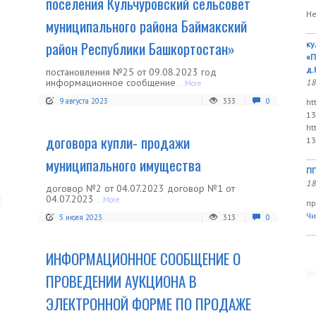
поселения Кульчуровский сельсовет
Не
муниципального района Баймакский
район Республики Башкортостан»
ку
«П
д.
постановления №25 от 09.08.2023 год
информационное сообщение
18
...More
9 августа 2023
333
0
ht
13
ht
договора купли- продажи
13
муниципального имущества
ПП
18
договор №2 от 04.07.2023 договор №1 от
04.07.2023
...More
пр
Чи
5 июля 2023
313
0
ИНФОРМАЦИОННОЕ СООБЩЕНИЕ О
ПРОВЕДЕНИИ АУКЦИОНА В
ЭЛЕКТРОННОЙ ФОРМЕ ПО ПРОДАЖЕ