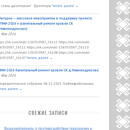
 стань дроппером! Дропперы
Читать далее →
льтурно — массовое мероприятие в поддержку проекта
ПМИ 2026 » (капитальный ремонт кровли СК
Нижнеидрисово)
 Фев 2026
tps://vk.com/wall-136350387_26112 https://vk.com/wall-
6350387_26111 https://vk.com/wall-136350387_26110
tps://vk.com/wall-136350387_26108 https://vk.com/wall-
6350387_26107
Читать далее →
МИ 2026 Капитальный ремонт кровли СК д.Нижнеидрисово
 Фев 2026
едварительное собрание 06.11.2025 Баймаҡ районының
тать далее →
СВЕЖИЕ ЗАПИСИ
Видеоматериалы о противодействии терроризму и