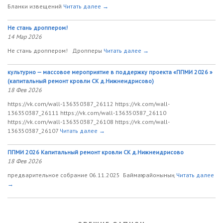
Бланки извещений
Читать далее →
Не стань дроппером!
14 Мар 2026
Не стань дроппером! Дропперы
Читать далее →
культурно — массовое мероприятие в поддержку проекта «ППМИ 2026 »
(капитальный ремонт кровли СК д.Нижнеидрисово)
18 Фев 2026
https://vk.com/wall-136350387_26112 https://vk.com/wall-
136350387_26111 https://vk.com/wall-136350387_26110
https://vk.com/wall-136350387_26108 https://vk.com/wall-
136350387_26107
Читать далее →
ППМИ 2026 Капитальный ремонт кровли СК д.Нижнеидрисово
18 Фев 2026
предварительное собрание 06.11.2025 Баймаҡ районының
Читать далее
→