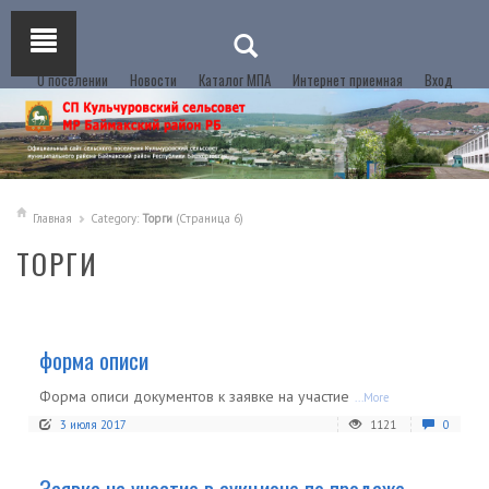
О поселении
Новости
Каталог МПА
Интернет приемная
Вход
Главная
Category:
Торги
(Страница 6)
ТОРГИ
форма описи
Форма описи документов к заявке на участие
...More
3 июля 2017
1121
0
Заявка на участие в аукционе по продаже