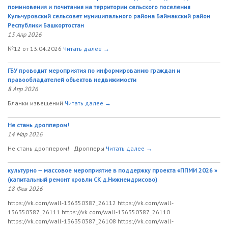
поминовения и почитания на территории сельского поселения
Кульчуровский сельсовет муниципального района Баймакский район
Республики Башкортостан
13 Апр 2026
№12 от 13.04.2026
Читать далее →
ГБУ проводит мероприятия по информированию граждан и
правообладателей объектов недвижимости
8 Апр 2026
Бланки извещений
Читать далее →
Не стань дроппером!
14 Мар 2026
Не стань дроппером! Дропперы
Читать далее →
культурно — массовое мероприятие в поддержку проекта «ППМИ 2026 »
(капитальный ремонт кровли СК д.Нижнеидрисово)
18 Фев 2026
https://vk.com/wall-136350387_26112 https://vk.com/wall-
136350387_26111 https://vk.com/wall-136350387_26110
https://vk.com/wall-136350387_26108 https://vk.com/wall-