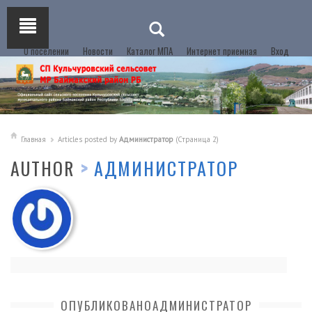
О поселении
Новости
Каталог МПА
Интернет приемная
Вход
Главная
Articles posted by
Администратор
(Страница 2)
AUTHOR
>
АДМИНИСТРАТОР
ОПУБЛИКОВАНОАДМИНИСТРАТОР