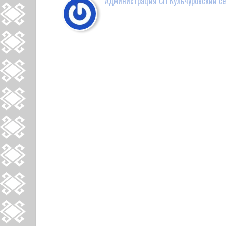
Администрация СП Кульчуровский се