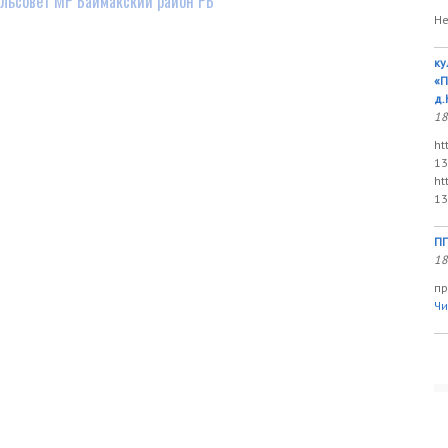
льсовет МР Баймакский район РБ
Не
ку
«П
д.
18
ht
13
ht
13
ПП
18
пр
Чи