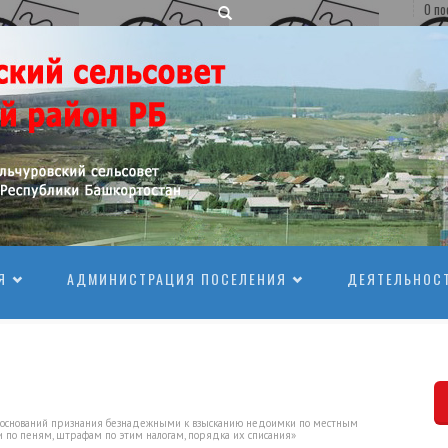
О по
Я
АДМИНИСТРАЦИЯ ПОСЕЛЕНИЯ
ДЕЯТЕЛЬНОС
 оснований признания безнадежными к взысканию недоимки по местным
и по пеням, штрафам по этим налогам, порядка их списания»