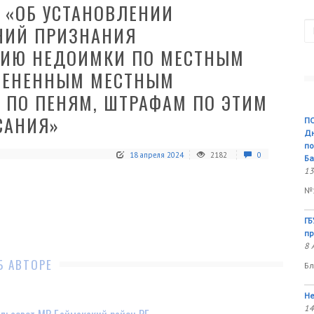
4 «ОБ УСТАНОВЛЕНИИ
П
НИЙ ПРИЗНАНИЯ
НИЮ НЕДОИМКИ ПО МЕСТНЫМ
ТМЕНЕННЫМ МЕСТНЫМ
 ПО ПЕНЯМ, ШТРАФАМ ПО ЭТИМ
САНИЯ»
ПО
Дн
по
18 апреля 2024
2182
0
Ба
13
№1
ГБ
пр
8 
Б АВТОРЕ
Бл
Не
14