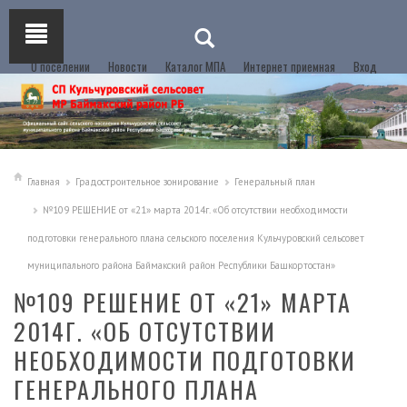
О поселении
Новости
Каталог МПА
Интернет приемная
Вход
Главная
Градостроительное зонирование
Генеральный план
№109 РЕШЕНИЕ от «21» марта 2014г. «Об отсутствии необходимости
подготовки генерального плана сельского поселения Кульчуровский сельсовет
муниципального района Баймакский район Республики Башкортостан»
№109 РЕШЕНИЕ ОТ «21» МАРТА
2014Г. «ОБ ОТСУТСТВИИ
НЕОБХОДИМОСТИ ПОДГОТОВКИ
ГЕНЕРАЛЬНОГО ПЛАНА