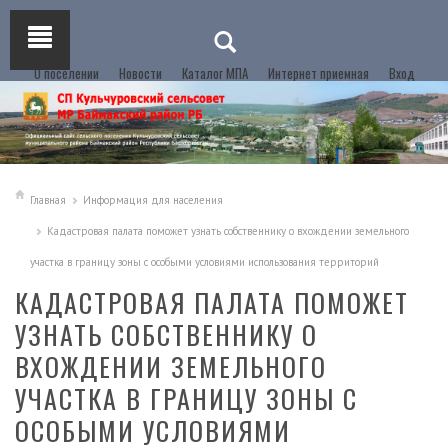
О поселении
Новости
Каталог МПА
Интернет приемная
Вход
Главная
Информация для населения
Кадастровая палата поможет узнать собственнику о вхождении земельного
участка в границу зоны с особыми условиями использования территорий
КАДАСТРОВАЯ ПАЛАТА ПОМОЖЕТ
УЗНАТЬ СОБСТВЕННИКУ О
ВХОЖДЕНИИ ЗЕМЕЛЬНОГО
УЧАСТКА В ГРАНИЦУ ЗОНЫ С
ОСОБЫМИ УСЛОВИЯМИ