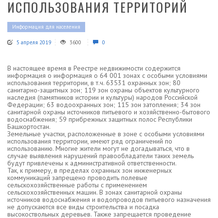
ИСПОЛЬЗОВАНИЯ ТЕРРИТОРИЙ
Информация для населения
5 апреля 2019
3600
0
В настоящее время в Реестре недвижимости содержится
информация о информация о 64 001 зонах с особыми условиями
использования территории, в т.ч. 63531 охранных зон; 80
санитарно-защитных зон; 119 зон охраны объектов культурного
наследия (памятников истории и культуры) народов Российской
Федерации; 63 водоохранных зон; 115 зон затопления; 34 зон
санитарной охраны источников питьевого и хозяйственно-бытового
водоснабжения; 59 прибрежных защитных полос Республики
Башкортостан.
Земельные участки, расположенные в зоне с особыми условиями
использования территории, имеют ряд ограничений по
использованию. Многие жители могут не догадываться, что в
случае выявления нарушений правообладатели таких земель
будут привлечены к административной ответственности.
Так, к примеру, в пределах охранных зон инженерных
коммуникаций запрещено проводить полевые
сельскохозяйственные работы с применением
сельскохозяйственных машин. В зонах санитарной охраны
источников водоснабжения и водопроводов питьевого назначения
не допускаются все виды строительства и посадка
высокоствольных деревьев. Также запрещается проведение