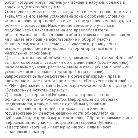
работ, которые могут повлечь уничтожение наружных знаков в
зонах геодезического пункта.
Собственник земельного участка должен и имеет право не только
знать, что на его земле установлена зона с особыми условиями
использования территорий, но и четко представлять ее площадь и
режим использования. Нахождение земельного участка в
подобной зоне накладывает на его правообладателя
обязательства по соблюдению особого режима использования, но
не лишает его прав на использование и оборот участка.
Узнать о том, входит ли земельный участок в границу зоны с
особыми условиями использования территорий, возможно
несколькими способами:
1) заказать выписку об объекте недвижимости. В разделе 4 данной
выписки содержатся сведения об ограничениях (обременениях)
на земельные участки, расположенные в границах зон с особыми
условиями использования территорий (при наличии).
Запрос может быть представлен в орган регистрации прав в
электронном виде посредством сервиса «Получение сведений из
ЕГРН» официального сайта Росреестра www.rosreestr.ru в разделе
«Электронные услуги и сервисы».
2) с помощью сервиса «Публичная кадастровая карта»
официального сайта Росреестра. Информация об объектах
недвижимости, а также о зонах с особыми условиями
использования территорий, содержащаяся в Едином
государственном реестре недвижимости обновляется на
публичной кадастровой карте ежедневно. Обратите внимание, что
информация, получаемая посредством сервиса Публичная
кадастровая карта, не имеет юридической силы и несет
справочный характер.