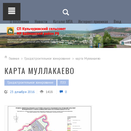
О поселении
Новости
Каталог МПА
Интернет приемная
Вход
Главная
Градостроительное зонирование
карта Муллакаево
КАРТА МУЛЛАКАЕВО
Градостроительное зонирование
ПЗЗ
23 декабря 2016
1418
0