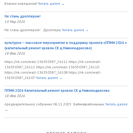
Бланки извещений
Читать далее →
Не стань дроппером!
14 Мар 2026
Не стань дроппером! Дропперы
Читать далее →
культурно — массовое мероприятие в поддержку проекта «ППМИ 2026 »
(капитальный ремонт кровли СК д.Нижнеидрисово)
18 Фев 2026
https://vk.com/wall-136350387_26112 https://vk.com/wall-
136350387_26111 https://vk.com/wall-136350387_26110
https://vk.com/wall-136350387_26108 https://vk.com/wall-
136350387_26107
Читать далее →
ППМИ 2026 Капитальный ремонт кровли СК д.Нижнеидрисово
18 Фев 2026
предварительное собрание 06.11.2025 Баймаҡ районының
Читать далее
→