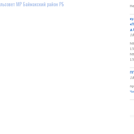
льсовет МР Баймакский район РБ
Не
ку
«П
д.
18
ht
13
ht
13
ПП
18
пр
Чи