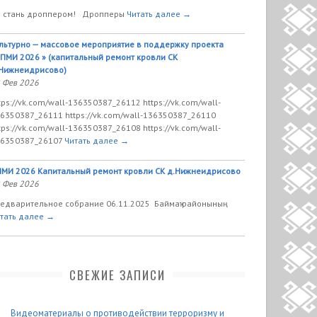
 стань дроппером! Дропперы
Читать далее →
льтурно — массовое мероприятие в поддержку проекта
ПМИ 2026 » (капитальный ремонт кровли СК
Нижнеидрисово)
 Фев 2026
tps://vk.com/wall-136350387_26112 https://vk.com/wall-
6350387_26111 https://vk.com/wall-136350387_26110
tps://vk.com/wall-136350387_26108 https://vk.com/wall-
6350387_26107
Читать далее →
МИ 2026 Капитальный ремонт кровли СК д.Нижнеидрисово
 Фев 2026
едварительное собрание 06.11.2025 Баймаҡ районының
тать далее →
СВЕЖИЕ ЗАПИСИ
Видеоматериалы о противодействии терроризму и