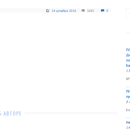
П
24 декабря 2016
1415
0
ПО
Дн
по
Ба
13
№1
ГБ
пр
8 
Бл
Б АВТОРЕ
Не
14