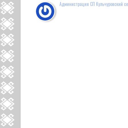
Администрация СП Кульчуровский се