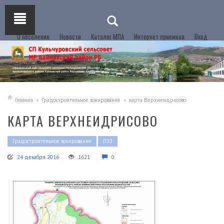
О поселении
Новости
Каталог МПА
Интернет приемная
Вход
Главная
Градостроительное зонирование
карта Верхнеидрисово
КАРТА ВЕРХНЕИДРИСОВО
Градостроительное зонирование
ПЗЗ
24 декабря 2016
1621
0