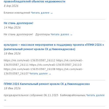
правообладателей объектов недвижимости
8 Апр 2026
Бланки извещений
Читать далее →
Не стань дроппером!
14 Мар 2026
Не стань дроппером! Дропперы
Читать далее →
культурно — массовое мероприятие в поддержку проекта «ППМИ 2026 »
(капитальный ремонт кровли СК д.Нижнеидрисово)
18 Фев 2026
https://vk.com/wall-136350387_26112 https://vk.com/wall-
136350387_26111 https://vk.com/wall-136350387_26110
https://vk.com/wall-136350387_26108 https://vk.com/wall-
136350387_26107
Читать далее →
ППМИ 2026 Капитальный ремонт кровли СК д.Нижнеидрисово
18 Фев 2026
предварительное собрание 06.11.2025 Баймаҡ районының
Читать далее
→