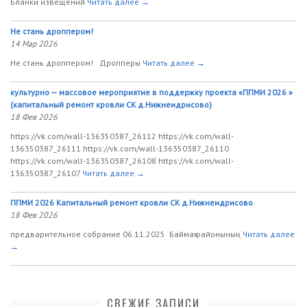
Бланки извещений
Читать далее →
Не стань дроппером!
14 Мар 2026
Не стань дроппером! Дропперы
Читать далее →
культурно — массовое мероприятие в поддержку проекта «ППМИ 2026 »
(капитальный ремонт кровли СК д.Нижнеидрисово)
18 Фев 2026
https://vk.com/wall-136350387_26112 https://vk.com/wall-
136350387_26111 https://vk.com/wall-136350387_26110
https://vk.com/wall-136350387_26108 https://vk.com/wall-
136350387_26107
Читать далее →
ППМИ 2026 Капитальный ремонт кровли СК д.Нижнеидрисово
18 Фев 2026
предварительное собрание 06.11.2025 Баймаҡ районының
Читать далее
→
СВЕЖИЕ ЗАПИСИ