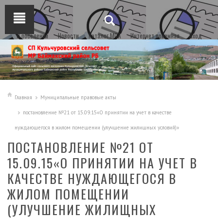
О поселении
Новости
Каталог МПА
Интернет приемная
Вход
Главная
Муниципальные правовые акты
постановление №21 от 15.09.15«О принятии на учет в качестве
нуждающегося в жилом помещении (улучшение жилищных условий)»
ПОСТАНОВЛЕНИЕ №21 ОТ
15.09.15«О ПРИНЯТИИ НА УЧЕТ В
КАЧЕСТВЕ НУЖДАЮЩЕГОСЯ В
ЖИЛОМ ПОМЕЩЕНИИ
(УЛУЧШЕНИЕ ЖИЛИЩНЫХ