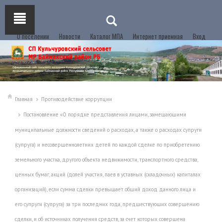
О поселении
Новости
Каталог МПА
Интернет приемная
Вход
Главная
Противодействие коррупции
Постановление «О порядке представления лицами, замещающими
муниципальные должности сведений о расходах, а также о расходах супруги
(супруга) и несовершеннолетних детей по каждой сделке по приобретению
земельного участка, другого объекта недвижимости, транспортного средства,
ценных бумаг, акций (долей участия, паев в уставных (складочных) капиталах
организаций), если сумма сделки превышает общий доход данного лица и
его супруги (супруга) за три последних года, предшествующих совершению
сделки, и об источниках получения средств, за счет которых совершена