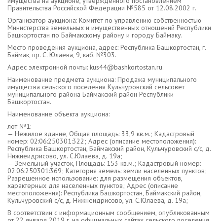
имущества на аукционе, утвержденного постановлением
Правительства Российской Федерации №585 от 12.08.2002 г.
Организатор аукциона: Комитет по управлению собственностью
Министерства земельных и имущественных отношений Республики
Башкортостан по Баймакскому району и городу Баймаку.
Место проведения аукциона, адрес: Республика Башкортостан, г.
Баймак, пр. С. Юлаева, 9, каб. №303.
Адрес электронной почты: kus44@bashkortostan.ru.
Наименование предмета аукциона: Продажа муниципального
имущества сельского поселения Кульчуровский сельсовет
муниципального района Баймакский район Республики
Башкортостан.
Наименование объекта аукциона:
лот №1:
— Нежилое здание, Общая площадь: 33,9 кв.м.; Кадастровый
номер: 02:06:250301:322; Адрес (описание местоположения):
Республика Башкортостан, Баймакский район, Кульчуровский с/с, д.
Нижнеидрисово, ул. С.Юлаева, д. 19а;
— Земельный участок, Площадь: 153 кв.м.; Кадастровый номер:
02:06:250301:369; Категория земель: земли населенных пунктов;
Разрешенное использование: для размещения объектов,
характерных для населенных пунктов; Адрес (описание
местоположения): Республика Башкортостан, Баймакский район,
Кульчуровский с/с, д. Нижнеидрисово, ул. С.Юлаева, д. 19а;
В соответствии с информационным сообщением, опубликованным
от 22 января 2019 г. на официальных сайтах сельского поселения