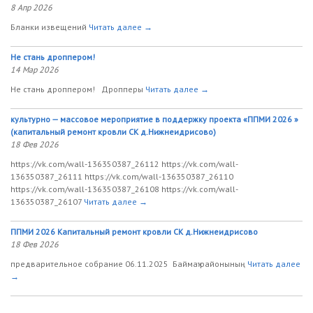
8 Апр 2026
Бланки извещений
Читать далее →
Не стань дроппером!
14 Мар 2026
Не стань дроппером! Дропперы
Читать далее →
культурно — массовое мероприятие в поддержку проекта «ППМИ 2026 »
(капитальный ремонт кровли СК д.Нижнеидрисово)
18 Фев 2026
https://vk.com/wall-136350387_26112 https://vk.com/wall-
136350387_26111 https://vk.com/wall-136350387_26110
https://vk.com/wall-136350387_26108 https://vk.com/wall-
136350387_26107
Читать далее →
ППМИ 2026 Капитальный ремонт кровли СК д.Нижнеидрисово
18 Фев 2026
предварительное собрание 06.11.2025 Баймаҡ районының
Читать далее
→