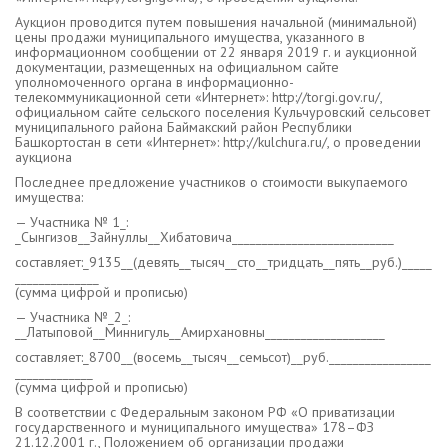
Аукцион проводится путем повышения начальной (минимальной)
цены продажи муниципального имущества, указанного в
информационном сообщении от 22 января 2019 г. и аукционной
документации, размещенных на официальном сайте
уполномоченного органа в информационно-
телекоммуникационной сети «Интернет»: http://torgi.gov.ru/,
официальном сайте сельского поселения Кульчуровский сельсовет
муниципального района Баймакский район Республики
Башкортостан в сети «Интернет»: http://kulchura.ru/, о проведении
аукциона
Последнее предложение участников о стоимости выкупаемого
имущества:
— Участника № 1_:
_Сынгизов__Зайнуллы__Хибатовича___________________________
составляет:_9135__(девять__тысяч__сто__тридцать__пять__руб.)_____
______________
(сумма цифрой и прописью)
— Участника №_2_:
__Латыповой__Миннигуль__Амирхановны____________________
составляет:_8700__(восемь__тысяч__семьсот)__руб._________________
_____________
(сумма цифрой и прописью)
В соответствии с Федеральным законом РФ «О приватизации
государственного и муниципального имущества» 178–ФЗ
21.12.2001 г., Положением об организации продажи