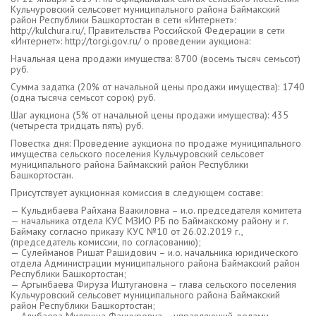
Кульчуровский сельсовет муниципального района Баймакский
район Республики Башкортостан в сети «Интернет»:
http://kulchura.ru/, Правительства Российской Федерации в сети
«Интернет»: http://torgi.gov.ru/ о проведении аукциона:
Начальная цена продажи имущества: 8700 (восемь тысяч семьсот)
руб.
Сумма задатка (20% от начальной цены продажи имущества): 1740
(одна тысяча семьсот сорок) руб.
Шаг аукциона (5% от начальной цены продажи имущества): 435
(четыреста тридцать пять) руб.
Повестка дня: Проведение аукциона по продаже муниципального
имущества сельского поселения Кульчуровский сельсовет
муниципального района Баймакский район Республики
Башкортостан.
Присутствует аукционная комиссия в следующем составе:
— Кульдибаева Райхана Ваакиловна – и.о. председателя комитета
— начальника отдела КУС МЗИО РБ по Баймакскому району и г.
Баймаку согласно приказу КУС №10 от 26.02.2019 г.,
(председатель комиссии, по согласованию);
— Сулейманов Ришат Рашидович – и.о. начальника юридического
отдела Администрации муниципального района Баймакский район
Республики Башкортостан;
— Аргынбаева Фируза Иштугановна – глава сельского поселения
Кульчуровский сельсовет муниципального района Баймакский
район Республики Башкортостан;
— Алибаева Миляуша Фаннуровна – управляющий делами