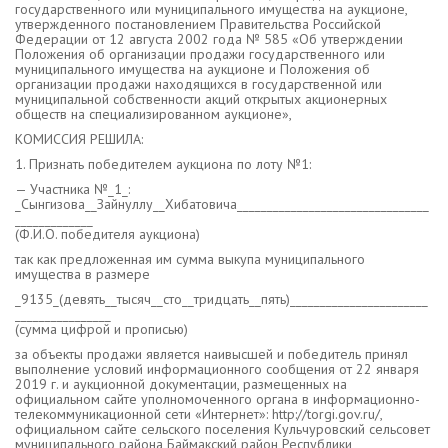
государственного или муниципального имущества на аукционе,
утвержденного постановлением Правительства Российской
Федерации от 12 августа 2002 года № 585 «Об утверждении
Положения об организации продажи государственного или
муниципального имущества на аукционе и Положения об
организации продажи находящихся в государственной или
муниципальной собственности акций открытых акционерных
обществ на специализированном аукционе»,
КОМИССИЯ РЕШИЛА:
1. Признать победителем аукциона по лоту №1:
— Участника №_1_:
_Сынгизова__Зайнуллу__Хибатовича________________________________
_____________
(Ф.И.О. победителя аукциона)
так как предложенная им сумма выкупа муниципального
имущества в размере
_9135_(девять__тысяч__сто__тридцать__пять)_______________________
________________
(сумма цифрой и прописью)
за объекты продажи является наивысшей и победитель принял
выполнение условий информационного сообщения от 22 января
2019 г. и аукционной документации, размещенных на
официальном сайте уполномоченного органа в информационно-
телекоммуникационной сети «Интернет»: http://torgi.gov.ru/,
официальном сайте сельского поселения Кульчуровский сельсовет
муниципального района Баймакский район Республики