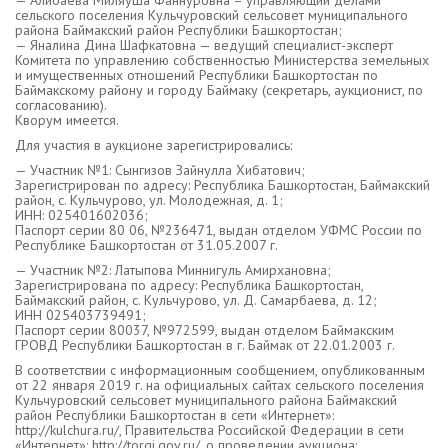
сельского поселения Кульчуровский сельсовет муниципального
района Баймакский район Республики Башкортостан;
— Яналина Дина Шафкатовна — ведущий специалист-эксперт
Комитета по управлению собственностью Министерства земельных
и имущественных отношений Республики Башкортостан по
Баймакскому району и городу Баймаку (секретарь, аукционист, по
согласованию).
Кворум имеется.
Для участия в аукционе зарегистрировались:
— Участник №1: Сынгизов Зайнулла Хибатович;
Зарегистрирован по адресу: Республика Башкортостан, Баймакский
район, с. Кульчурово, ул. Молодежная, д. 1;
ИНН: 025401602036;
Паспорт серии 80 06, №236471, выдан отделом УФМС России по
Республике Башкортостан от 31.05.2007 г.
— Участник №2: Латыпова Миннигуль Амирхановна;
Зарегистрирована по адресу: Республика Башкортостан,
Баймакский район, с. Кульчурово, ул. Д. Самарбаева, д. 12;
ИНН 025403739491;
Паспорт серии 80037, №972599, выдан отделом Баймакским
ГРОВД Республики Башкортостан в г. Баймак от 22.01.2003 г.
В соответствии с информационным сообщением, опубликованным
от 22 января 2019 г. на официальных сайтах сельского поселения
Кульчуровский сельсовет муниципального района Баймакский
район Республики Башкортостан в сети «Интернет»:
http://kulchura.ru/, Правительства Российской Федерации в сети
«Интернет»: http://torgi.gov.ru/, о проведении аукциона: