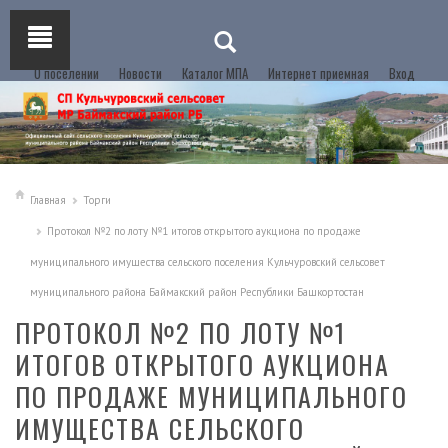
О поселении
Новости
Каталог МПА
Интернет приемная
Вход
Главная
Торги
Протокол №2 по лоту №1 итогов открытого аукциона по продаже
муниципального имущества сельского поселения Кульчуровский сельсовет
муниципального района Баймакский район Республики Башкортостан
ПРОТОКОЛ №2 ПО ЛОТУ №1
ИТОГОВ ОТКРЫТОГО АУКЦИОНА
ПО ПРОДАЖЕ МУНИЦИПАЛЬНОГО
ИМУЩЕСТВА СЕЛЬСКОГО