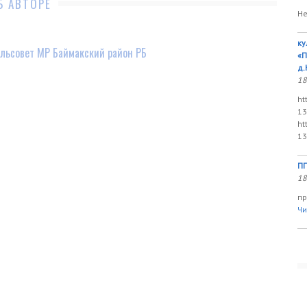
Б АВТОРЕ
Не
ку
льсовет МР Баймакский район РБ
«П
д.
18
ht
13
ht
13
ПП
18
пр
Чи