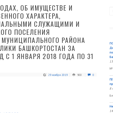
ХОДАХ, ОБ ИМУЩЕСТВЕ И
П
ЕННОГО ХАРАКТЕРА,
ПАЛЬНЫМИ СЛУЖАЩИМИ И
КОГО ПОСЕЛЕНИЯ
Т МУНИЦИПАЛЬНОГО РАЙОНА
ПО
ЛИКИ БАШКОРТОСТАН ЗА
Дн
по
С 1 ЯНВАРЯ 2018 ГОДА ПО 31
Ба
13
№1
29 ноября 2019
900
0
ГБ
пр
8 
Бл
Не
14