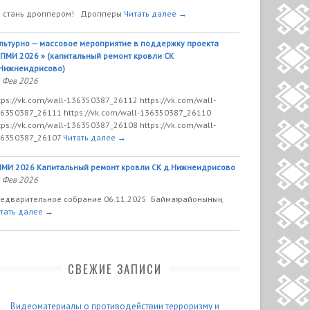
 стань дроппером! Дропперы
Читать далее →
льтурно — массовое мероприятие в поддержку проекта
ПМИ 2026 » (капитальный ремонт кровли СК
Нижнеидрисово)
 Фев 2026
tps://vk.com/wall-136350387_26112 https://vk.com/wall-
6350387_26111 https://vk.com/wall-136350387_26110
tps://vk.com/wall-136350387_26108 https://vk.com/wall-
6350387_26107
Читать далее →
МИ 2026 Капитальный ремонт кровли СК д.Нижнеидрисово
 Фев 2026
едварительное собрание 06.11.2025 Баймаҡ районының
тать далее →
СВЕЖИЕ ЗАПИСИ
Видеоматериалы о противодействии терроризму и