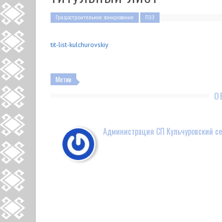
Градостроительное зонирование
ПЗЗ
tit-list-kulchurovskiy
Метки
О
Администрация СП Кульчуровский се