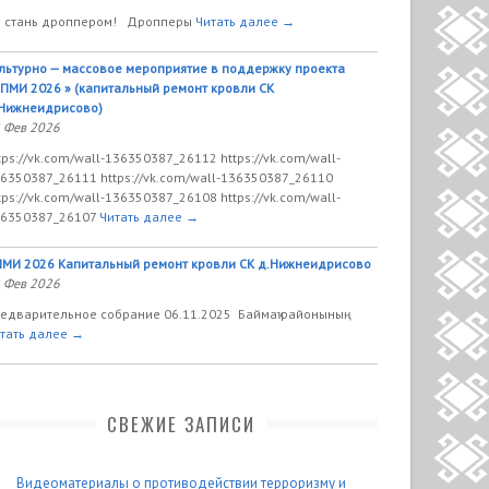
 стань дроппером! Дропперы
Читать далее →
льтурно — массовое мероприятие в поддержку проекта
ПМИ 2026 » (капитальный ремонт кровли СК
Нижнеидрисово)
 Фев 2026
tps://vk.com/wall-136350387_26112 https://vk.com/wall-
6350387_26111 https://vk.com/wall-136350387_26110
tps://vk.com/wall-136350387_26108 https://vk.com/wall-
6350387_26107
Читать далее →
МИ 2026 Капитальный ремонт кровли СК д.Нижнеидрисово
 Фев 2026
едварительное собрание 06.11.2025 Баймаҡ районының
тать далее →
СВЕЖИЕ ЗАПИСИ
Видеоматериалы о противодействии терроризму и