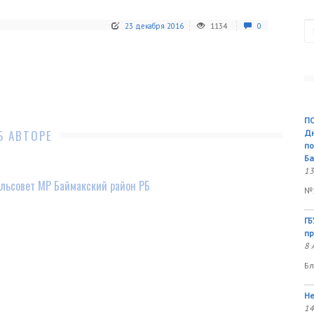
П
23 декабря 2016
1134
0
ПО
Б АВТОРЕ
Дн
по
Ба
13
льсовет МР Баймакский район РБ
№1
ГБ
пр
8 
Бл
Не
14