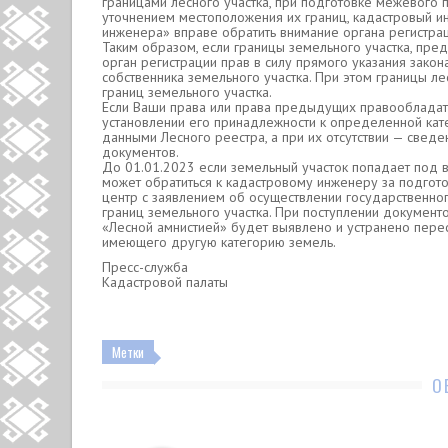
границами лесного участка, при подготовке межевого п
уточнением местоположения их границ, кадастровый 
инженера» вправе обратить внимание органа регистрац
Таким образом, если границы земельного участка, пред
орган регистрации прав в силу прямого указания закон
собственника земельного участка. При этом границы л
границ земельного участка.
Если Ваши права или права предыдущих правообладате
установлении его принадлежности к определенной ка
данными Лесного реестра, а при их отсутствии — све
документов.
До 01.01.2023 если земельный участок попадает под 
может обратиться к кадастровому инженеру за подгот
центр с заявлением об осуществлении государственног
границ земельного участка. При поступлении документо
«Лесной амнистией» будет выявлено и устранено перес
имеющего другую категорию земель.
Пресс-служба
Кадастровой палаты
Метки
О