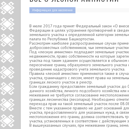
Информация для населения
В июле 2017 года принят Федеральный закон «О внесе
Федерации в целях устранения противоречий в сведен
земельного участка к определенной категории земель»
палата по Республике Башкортостан.
Рассмотрим наиболее распространенные случаи примен
добросовестных собственников, чьи земельные участк
Под «лесную амнистию» подпадают земельные участки
недвижимости, право собственности на которые зареги
участка под таким зданием осуществляется в обычном 
пересечение границ образуемого земельного участка с
проведению кадастрового учета земельного участка.
Правила «лесной амнистии» применяются также в случа
участка, граничащего с лесом, имеет права на земельн
границах лесного участок в реестр.
Если гражданину предоставлен земельный участок до 0
дачного хозяйства, личного подсобного хозяйства или
межевания не требуется согласование местоположения 
границах лесничества (лесопарка). Необходимо отмети
перехода прав на такой земельный участок после 08.0
Вместе с тем указанное правило не дает оснований д
участка, предоставленного для указанных нужд, в связ
местоположения его границ должна соответствовать 
участка, установленных в соответствии с действующим 
В вышеуказанных случаях, при межевании границ земел