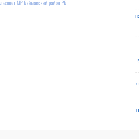
льсовет МР Баймакский район РБ
П
о
Г