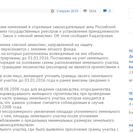
П
5 апреля 2019
3616
0
нии изменений в отдельные законодательные акты Российской
иях государственных реестров и установления принадлежности
- Закон о «лесной амнистии». Об этом сообщает Кадастровая
ения «лесной амнистии», направленной на защиту
и пересекаются с землями лесного фонда.
ПО
, на которых расположены возведенные на них объекты
Дн
стрированы до 01.01.2016. Постановка на учет земельного
по
порядке на основании схемы расположения земельного участка,
 границами лесничества (лесопарка) не является препятствием к
Ба
13
е если лицо, желающее уточнить границы своего земельного
ый участок до 01.01.2016 года и ранее внесены сведения о
№1
8.08.2008 года для ведения садоводства, огородничества,
 индивидуального жилищного строительства, при проведении
ГБ
части границы земельного участка, которая находится в
пр
ть, что данное условие считается соблюденным в случае
8 
8.2008 года.
ля несоразмерного увеличения площади уточняемого земельного
Бл
и с чем, площадь земельного участка после уточнения
требованиям о предельных минимальных размерах земельного
законодательством.
Не
ьного участка, где было выявлено пресечение границ участка с
14