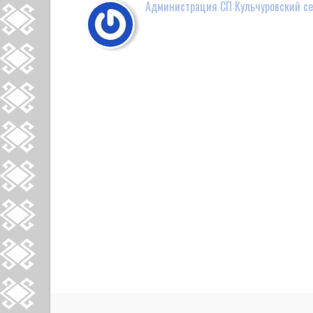
Администрация СП Кульчуровский се