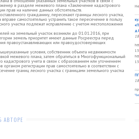
лана в отношении указанных земельных участков в связи с
инженер в разделе межевого плана «Заключение кадастрового
Не
ии прав на наличие данных обстоятельств.
оставленного гражданину, пересекают границы лесного участка,
а вправе самостоятельно устранить такое пересечение в пользу
ку
есного участка подлежат исправлению с учетом местоположения
«П
д.
лей на земельный участок возникли до 01.01.2016, при
18
тегории земель приоритет имеют данные Росреестра перед
дения правоустанавливающих или правоудостоверяющих
ht
13
вышеуказанные условия, собственник объекта недвижимости
овкой межевого плана, затем обратиться в Многофункциональный
ht
о кадастрового учета в связи с образованием или уточнением
13
в органом регистрации прав самостоятельно в соответствии с
ечение границ лесного участка с границами земельного участка
ПП
18
пр
Чи
Б АВТОРЕ