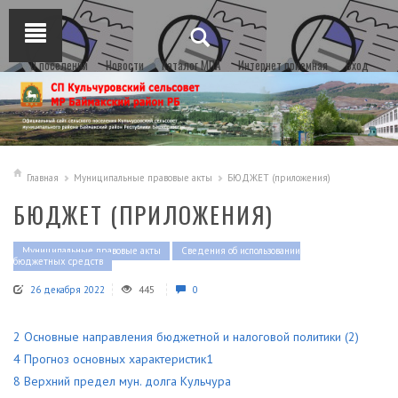
О поселении
Новости
Каталог МПА
Интернет приемная
Вход
Главная
Муниципальные правовые акты
БЮДЖЕТ (приложения)
БЮДЖЕТ (ПРИЛОЖЕНИЯ)
Муниципальные правовые акты
Сведения об использовании
бюджетных средств
26 декабря 2022
445
0
2 Основные направления бюджетной и налоговой политики (2)
4 Прогноз основных характеристик1
8 Верхний предел мун. долга
Кульчура