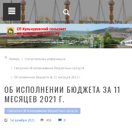
О поселении
Новости
Каталог МПА
Интернет приемная
Вход
Главная
Статистическая информация
Сведения об использовании бюджетных средств
Oб исполнении бюджета за 11 месяцев 2021 г.
OБ ИСПОЛНЕНИИ БЮДЖЕТА ЗА 11
МЕСЯЦЕВ 2021 Г.
Сведения об использовании бюджетных средств
14 декабря 2021
438
0